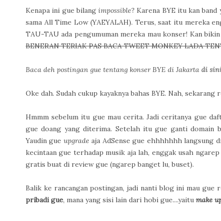
Kenapa ini gue bilang
impossible
? Karena BYE itu kan band 
sama All Time Low (YAEYALAH). Terus, saat itu mereka engg
TAU-TAU ada pengumuman mereka mau konser! Kan bikin s
BENERAN TERIAK PAS BACA TWEET MONKEY LADA TE
Baca deh postingan gue tentang konser BYE di Jakarta
di sini
Oke dah. Sudah cukup kayaknya bahas BYE. Nah, sekarang r
Hmmm sebelum itu gue mau cerita. Jadi ceritanya gue da
gue doang yang diterima. Setelah itu gue ganti domain b
Yaudin gue
upgrade
aja AdSense gue ehhhhhhh langsung di
kecintaan gue terhadap musik aja lah, enggak usah ngare
gratis buat di review gue (ngarep banget lu, buset).
Balik ke rancangan postingan, jadi nanti blog ini mau gue
pribadi gue
, mana yang sisi lain dari hobi gue....yaitu
make u