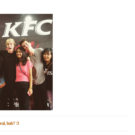
eal, huh? :3