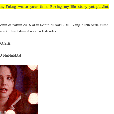
ss, Fckng waste your time, Boring my life story yet playlist
nin di tahun 2015 atau Senin di hari 2016. Yang bikin beda cuma
a kedua tahun itu yaitu kalender...
PA SIH.
LU HAHAHAH