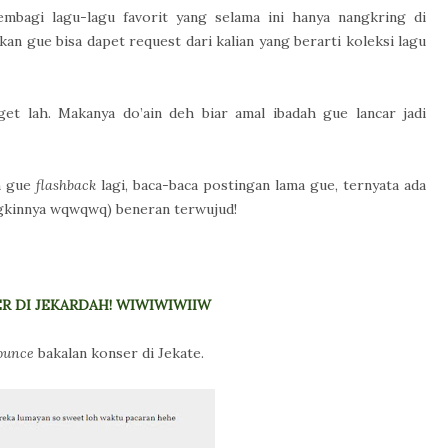
embagi lagu-lagu favorit yang selama ini hanya nangkring di
 kan gue bisa dapet request dari kalian yang berarti koleksi lagu
nget lah. Makanya do’ain deh biar amal ibadah gue lancar jadi
h gue
flashback
lagi, baca-baca postingan lama gue, ternyata ada
ngkinnya wqwqwq) beneran terwujud!
R DI JEKARDAH! WIWIWIWIIW
ounce
bakalan konser di Jekate.