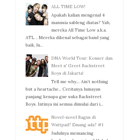
ALL TIME LOW!
Apakah kalian mengenal 4
manusia sableng diatas? Yah,
mereka All Time Low a.k.a.
ATL .. Mereka dikenal sebagai band yang
baik, lu...
DNA World Tour: Konser dan
Meet n' Greet Backstreet
Boys di Jakarta!
Tell me why.... Ain’t nothing
but a heartache... Ceritanya lumayan
panjang kenapa gue suka Backstreet
Boys. Intinya ini semua dimulai dari i...
Novel-novel Bagus di
Wattpad? Emang ada? #1
Judulnya memancing