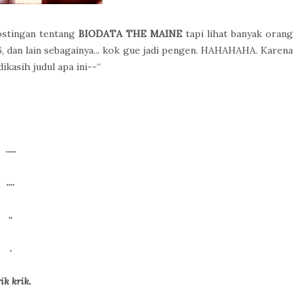
postingan tentang
BIODATA THE MAINE
tapi lihat banyak orang
 dan lain sebagainya... kok gue jadi pengen. HAHAHAHA. Karena
ikasih judul apa ini--“
.....
....
..
.
ik krik.