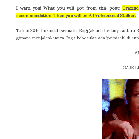
I warn you! What you will got from this post:
Crazine
recommendation, Then you will be A Professional Stalker.
Tahun 2016 bukanlah sesuatu. Enggak ada bedanya antara Se
gimana menjalankannya. Juga kebetulan ada ‘pemisah’ di antar
A
GAJE 