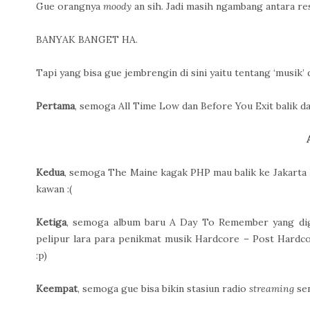
Gue orangnya
moody
an sih. Jadi masih ngambang antara reso
BANYAK BANGET HA.
Tapi yang bisa gue jembrengin di sini yaitu tentang ‘musik
Pertama
, semoga All Time Low dan Before You Exit balik d
Kedua
, semoga The Maine kagak PHP mau balik ke Jakarta 
kawan :(
Ketiga
, semoga album baru A Day To Remember yang digos
pelipur lara para penikmat musik Hardcore – Post Hardc
:p)
Keempat
, semoga gue bisa bikin stasiun radio
streaming
sen