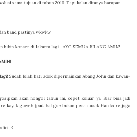
lusi sama tujuan di tahun 2016. Tapi kalau ditanya harapan...
’ dan band pastinya wkwkw
an bikin konser di Jakarta lagi... AYO SEMUA BILANG AMIN!
AMIN!
lagi! Sudah lelah hati adek dipermainkan Abang John dan kawan-
ipkan akan nongol tahun ini, cepet keluar ya. Biar bisa jadi
ore kayak guweh (padahal gue bukan pens musik Hardcore juga
diri :3