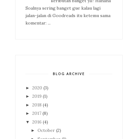
keributan banget ya? Hahaha
Soalnya sering banget gue kalau lagi
jalan-jalan di Goodreads itu ketemu sama
komentar: ...
BLOG ARCHIVE
2020
(3)
►
2019
(1)
►
2018
(4)
►
2017
(8)
►
2016
(4)
▼
October
(2)
►
September
(1)
►