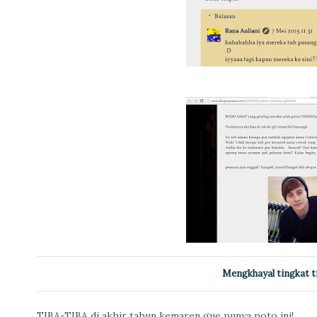
Mengkhayal tingkat t
TIBA-TIBA di akhir tahun kemaren gue punya poto ini!