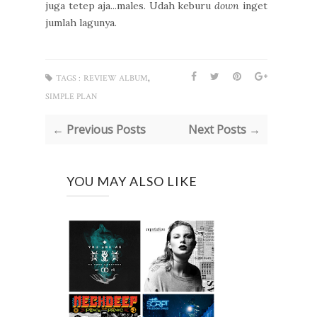
juga tetep aja...males. Udah keburu
down
inget
jumlah lagunya.
,
TAGS :
REVIEW ALBUM
SIMPLE PLAN
← Previous Posts
Next Posts →
YOU MAY ALSO LIKE