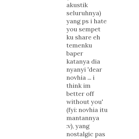
akustik
seluruhnya)
yang ps i hate
you sempet
ku share eh
temenku
baper
katanya dia
nyanyi 'dear
novhia ... i
think im
better off
without you'
(fyi: novhia itu
mantannya
:v), yang
nostalgic pas