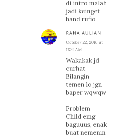
di intro malah
jadi keinget
band rufio
RANA AULIANI
October 22, 2016 at
11:24 AM
Wakakak jd
curhat.
Bilangin
temen lo jgn
baper wqwqw
Problem
Child emg
baguuus, enak
buat nemenin