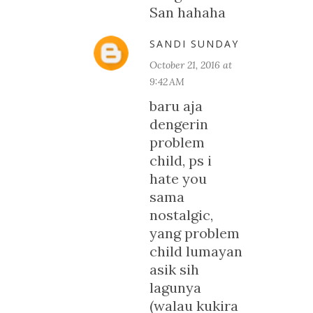
San hahaha
SANDI SUNDAY
October 21, 2016 at
9:42 AM
baru aja
dengerin
problem
child, ps i
hate you
sama
nostalgic,
yang problem
child lumayan
asik sih
lagunya
(walau kukira