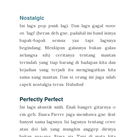
Nostalgic
Ini lagu pop punk lagi. Dan lagu gagal
move
on
'lagi' (heran deh gue, padahal ini band isinya
bapak-bapak semua yaa tapi lagunya
begindang. Meskipun galaunya bukan galau
nelangsa sih) ceritanya tentang mantan
terindah yang tiap barang di hadapan kita dan
kejadian yang terjadi itu mengingatkan kita
sama sang mantan. Dan si orang ini juga udah
capek nostalgia terus. Huhuhuf
Perfectly Perfect
Ini lagu akustik niiih. Enak banget gitarnya o
em geh. Suara Pierre juga membawa gue ikut
hanyut sama lagunya. Isi lagunya tentang cewe
atau doi lah yang mungkin anggep dirinya
bukan apa-apa. Biasa aja. Tapi di mata kita