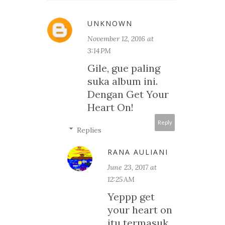
UNKNOWN
November 12, 2016 at
3:14 PM
Gile, gue paling
suka album ini.
Dengan Get Your
Heart On!
Reply
Replies
RANA AULIANI
June 23, 2017 at
12:25 AM
Yeppp get
your heart on
itu termasuk