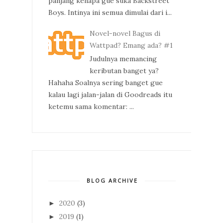
panjang kenapa gue suka Backstreet
Boys. Intinya ini semua dimulai dari i...
Novel-novel Bagus di
Wattpad? Emang ada? #1
Judulnya memancing
keributan banget ya?
Hahaha Soalnya sering banget gue
kalau lagi jalan-jalan di Goodreads itu
ketemu sama komentar: ...
BLOG ARCHIVE
2020
(3)
►
2019
(1)
►