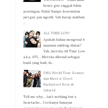
bener gue enggak bikin
postingan. Haha! Sampe kesemutan
jari gue pas ngedit. Yah harap maklum
...
ALL TIME LOW!
Apakah kalian mengenal 4
manusia sableng diatas?
Yah, mereka All Time Low
a.k.a. ATL .. Mereka dikenal sebagai
band yang baik, lu...
DNA World Tour: Konser
dan Meet n' Greet
Backstreet Boys di
Jakarta!
Tell me why.... Ain’t nothing but a
heartache... Ceritanya lumayan