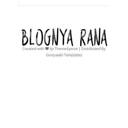
Created with
by
ThemeXpose
| Distributed By
Gooyaabi Templates