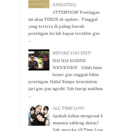
(UPDATED)
ATTENTION! Postingan
ini akan TERUS di-update . Tanggal
yang tertera di paling bawah
postingan itu lah kapan terakhir gue
...
BEFORE YOU EXIT!
HAI HAI HAIIIIIII
WKWKWKW Udah lama
bener gue enggak bikin
postingan. Haha! Sampe kesemutan
jari gue pas ngedit. Yah harap maklum
...
ALL TIME LOW!
Apakah kalian mengenal 4
manusia sableng diatas?
Yah, mereka All Time Low