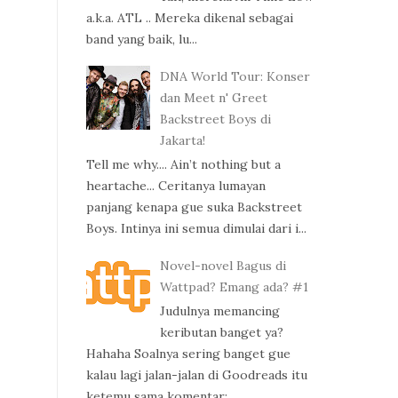
a.k.a. ATL .. Mereka dikenal sebagai
band yang baik, lu...
DNA World Tour: Konser
dan Meet n' Greet
Backstreet Boys di
Jakarta!
Tell me why.... Ain’t nothing but a
heartache... Ceritanya lumayan
panjang kenapa gue suka Backstreet
Boys. Intinya ini semua dimulai dari i...
Novel-novel Bagus di
Wattpad? Emang ada? #1
Judulnya memancing
keributan banget ya?
Hahaha Soalnya sering banget gue
kalau lagi jalan-jalan di Goodreads itu
ketemu sama komentar: ...