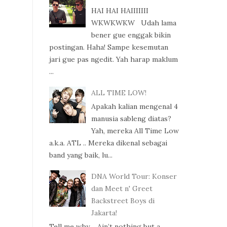
HAI HAI HAIIIIIII
WKWKWKW Udah lama
bener gue enggak bikin
postingan. Haha! Sampe kesemutan
jari gue pas ngedit. Yah harap maklum
...
ALL TIME LOW!
Apakah kalian mengenal 4
manusia sableng diatas?
Yah, mereka All Time Low
a.k.a. ATL .. Mereka dikenal sebagai
band yang baik, lu...
DNA World Tour: Konser
dan Meet n' Greet
Backstreet Boys di
Jakarta!
Tell me why.... Ain’t nothing but a