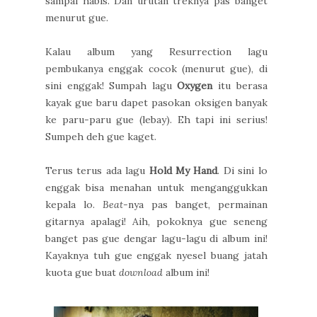
sampai habis. Dan urutan treknya pas banget
menurut gue.
Kalau album yang Resurrection lagu
pembukanya enggak cocok (menurut gue), di
sini enggak! Sumpah lagu
Oxygen
itu berasa
kayak gue baru dapet pasokan oksigen banyak
ke paru-paru gue (lebay). Eh tapi ini serius!
Sumpeh deh gue kaget.
Terus terus ada lagu
Hold My Hand
. Di sini lo
enggak bisa menahan untuk menganggukkan
kepala lo.
Beat-
nya pas banget, permainan
gitarnya apalagi! Aih, pokoknya gue seneng
banget pas gue dengar lagu-lagu di album ini!
Kayaknya tuh gue enggak nyesel buang jatah
kuota gue buat
download
album ini!