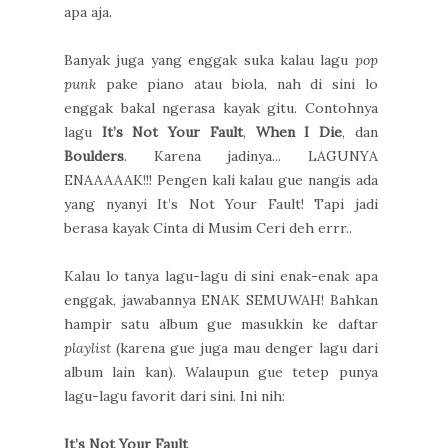
apa aja.
Banyak juga yang enggak suka kalau lagu
pop
punk
pake piano atau biola, nah di sini lo
enggak bakal ngerasa kayak gitu. Contohnya
lagu
It’s Not Your Fault
,
When I Die
, dan
Boulders
. Karena jadinya... LAGUNYA
ENAAAAAK!!! Pengen kali kalau gue nangis ada
yang nyanyi It’s Not Your Fault! Tapi jadi
berasa kayak Cinta di Musim Ceri deh errr..
Kalau lo tanya lagu-lagu di sini enak-enak apa
enggak, jawabannya ENAK SEMUWAH! Bahkan
hampir satu album gue masukkin ke daftar
playlist
(karena gue juga mau denger lagu dari
album lain kan). Walaupun gue tetep punya
lagu-lagu favorit dari sini. Ini nih:
It’s Not Your Fault