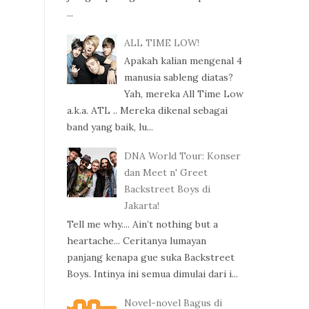
...
ALL TIME LOW!
Apakah kalian mengenal 4
manusia sableng diatas?
Yah, mereka All Time Low
a.k.a. ATL .. Mereka dikenal sebagai
band yang baik, lu...
DNA World Tour: Konser
dan Meet n' Greet
Backstreet Boys di
Jakarta!
Tell me why.... Ain’t nothing but a
heartache... Ceritanya lumayan
panjang kenapa gue suka Backstreet
Boys. Intinya ini semua dimulai dari i...
Novel-novel Bagus di