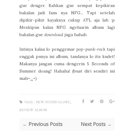
gue denger. Bahkan gue sempat kepikiran
bakalan jadi fans nya NFG... Tapi setelah
dipikir-pikir kayaknya cukup ATL aja lah :p
Meskipun kalau NFG ngeluarin album lagi
bakalan gue
download
juga hahah
Intinya kalau lo penggemar
pop-punk-rock
tapi
enggak punya ini album, tandanya lo itu kudet!
Makanya jangan cuma dengerin 5 Seconds of
Summer doang! Hahaha! (buat diri sendiri ini
mah
-_-
)
,
TAGS :
NEW FOUND GLORY
REVIEW ALBUM
← Previous Posts
Next Posts →