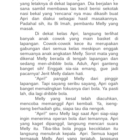
yang letaknya di dekat lapangan. Dia berjalan ke
sana sambil membawa tas kecil berisi sekotak
nasi bekal yang ‘rencana’ nya mau dikasih buat
Apri dan diakui sebagai hasil masakannya.
Padahal sih, itu Bi Imah, pembantu Melly yang
masak.
Di dekat kelas Apri, langsung terlihat
banyak anak cowok yang main basket di
lapangan. Cowok-cowok kece itu merupakan
gabungan dari semua kelas meskipun enggak
semuanya anak angkatan Melly. Sorot mata yang
dikenal Melly berada di tengah lapangan dan
sedang men-
dribble
bola. Aduh, Apri ganteng
banget sih! Enggak sia-sia emang, gue jadi
pacarnya! Jerit Melly dalam hati.
“Apri!” panggil Melly dari pinggir
lapangan. Tapi sayang seribu sayang, Apri ogah
banget memalingkan fokusnya dari bola. Ya pasti
lah, dia lagi
dribble
bola.
Melly yang kesal telah diacuhkan,
mencoba memanggil Apri kembali. Ya, iseng-
iseng berhadiah gitu, siapa tau dia nengok.
“Apri!” seru Melly lagi saat Apri siap-siap
ingin menerima operan bola dari temannya. Apri
yang kaget dipanggil, langsung mencari suara
Melly itu. Tiba-tiba bola jingga kecoklatan itu
langsung menubruk kepala Apri. Semua kaget
termasuk Melly. Apri yang terjatuh, langsung