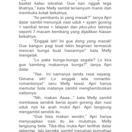
basket kalau istirahat. Gue kan nggak tega
lihatnya,” kata Melly sambil tersenyum manis dan
membuka kotak bekalnya.
“Itu pembantu lo yang masak?” tanya Apri
datar sambil menunjuk nasi uduk + ayam goreng
+ sambal terasi + lalapan dan
plus-plus
lainnya
seperti 7 macam kembang yang dijadikan hiasan
bekalnya.
“Enggak lah! Ini gue dong yang masak!
Gue bangun pagi buat bikin beginian termasuk
mencari bunga buat hiasannya!” kata Melly
mengelak.
“Lo pake bunga-bunga segala? Lo kira
gue kambing makannya bunga?” tanya Apri
datar.
“Yee.. Ini namanya tanda rasa sayang.
Gimana sih! Lo enggak ada romantis-
romantisnya!” seru Melly kesal. Apri hanya
memutar bola matanya sambil menghembuskan
nafasnya.
“Nih, makan. Aaaa...” kata Melly sambil
membawa sendok berisi ayam goreng dan nasi
uduk nya ke arah mulut Apri. Apri langsung
mengambil sendok itu.
“Gue bisa makan sendiri,” Apri hanya
menyuapkan nasi itu ke mulutnya. Melly
langsung bete. Tiba-tiba muka Apri terlihat datar
sebentar, lalu berpikir sambil menahan kunyahan