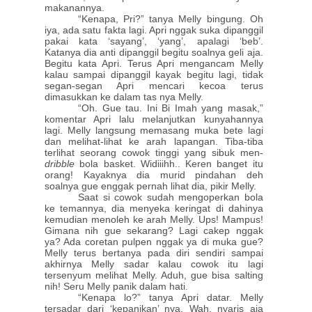
makanannya.
“Kenapa, Pri?” tanya Melly bingung. Oh
iya, ada satu fakta lagi. Apri nggak suka dipanggil
pakai kata ‘sayang’, ‘yang’, apalagi ‘beb’.
Katanya dia anti dipanggil begitu soalnya geli aja.
Begitu kata Apri. Terus Apri mengancam Melly
kalau sampai dipanggil kayak begitu lagi, tidak
segan-segan Apri mencari kecoa terus
dimasukkan ke dalam tas nya Melly.
“Oh. Gue tau. Ini Bi Imah yang masak,”
komentar Apri lalu melanjutkan kunyahannya
lagi. Melly langsung memasang muka bete lagi
dan melihat-lihat ke arah lapangan. Tiba-tiba
terlihat seorang cowok tinggi yang sibuk men-
dribble
bola basket. Widiiihh.. Keren banget itu
orang! Kayaknya dia murid pindahan deh
soalnya gue enggak pernah lihat dia, pikir Melly.
Saat si cowok sudah mengoperkan bola
ke temannya, dia menyeka keringat di dahinya
kemudian menoleh ke arah Melly. Ups! Mampus!
Gimana nih gue sekarang? Lagi cakep nggak
ya? Ada coretan pulpen nggak ya di muka gue?
Melly terus bertanya pada diri sendiri sampai
akhirnya Melly sadar kalau cowok itu lagi
tersenyum melihat Melly. Aduh, gue bisa salting
nih! Seru Melly panik dalam hati.
“Kenapa lo?” tanya Apri datar. Melly
tersadar dari ‘kepanikan’ nya. Wah, nyaris aja