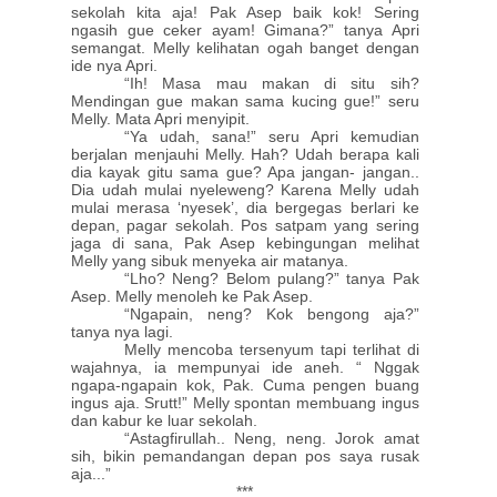
sekolah kita aja! Pak Asep baik kok! Sering
ngasih gue ceker ayam! Gimana?” tanya Apri
semangat. Melly kelihatan ogah banget dengan
ide nya Apri.
“Ih! Masa mau makan di situ sih?
Mendingan gue makan sama kucing gue!” seru
Melly. Mata Apri menyipit.
“Ya udah, sana!” seru Apri kemudian
berjalan menjauhi Melly. Hah? Udah berapa kali
dia kayak gitu sama gue? Apa jangan- jangan..
Dia udah mulai nyeleweng? Karena Melly udah
mulai merasa ‘nyesek’, dia bergegas berlari ke
depan, pagar sekolah. Pos satpam yang sering
jaga di sana, Pak Asep kebingungan melihat
Melly yang sibuk menyeka air matanya.
“Lho? Neng? Belom pulang?” tanya Pak
Asep. Melly menoleh ke Pak Asep.
“Ngapain, neng? Kok bengong aja?”
tanya nya lagi.
Melly mencoba tersenyum tapi terlihat di
wajahnya, ia mempunyai ide aneh. “ Nggak
ngapa-ngapain kok, Pak. Cuma pengen buang
ingus aja. Srutt!” Melly spontan membuang ingus
dan kabur ke luar sekolah.
“Astagfirullah.. Neng, neng. Jorok amat
sih, bikin pemandangan depan pos saya rusak
aja...”
***