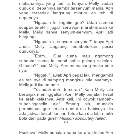
makanannya yang tadi ia kunyah. Melly sudah
duduk di depannya sambil tersenyum manis. Apri
yang tersedak langsung minum es teh di
depannya.
“Ngapain lo kagetin gue? Udah sampai
suapan terakhir juga!” seru Apri marah-marah ke
Melly. Melly hanya senyum-senyum. Apri jadi
bingung.
“Ngapain lo senyum-senyum?” tanya Apri
aneh. Melly langsung membetulkan posisi
duduknya.
“Emm... Gue cuma mau ngomong
sebentar sama lo, nanti habis pulang sekolah.
Gimana?” usul Melly. Apri memasang muka bete
nya.
“Nggak.” jawab Apri cepat lalu mengambil
es teh nya di samping mangkuk mie ayamnya.
Melly jadi ikutan bete.
“Ya udah deh. Terserah.” Kata Melly lalu
beranjak meninggalkan Apri. Melly berjalan kesal
ke arah kelasnya. Anjir kali. Ini cowok tambah-
super-ngeselin aja! Emang sih, mungkin
permintaan gue terlalu nuntut dia habisnya dia
ada jadwal futsal hari ini. Tetep kan dia lebih milih
bola dari pada gue!?
Mission absolutely failed
.
***
Esoknya, Melly berjalan riang ke arah kelas Apri