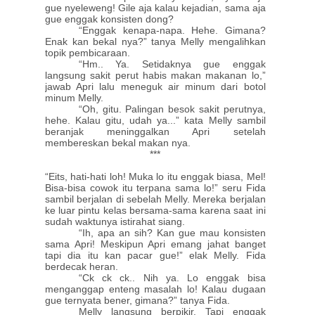
gue nyeleweng! Gile aja kalau kejadian, sama aja
gue enggak konsisten dong?
“Enggak kenapa-napa. Hehe. Gimana?
Enak kan bekal nya?” tanya Melly mengalihkan
topik pembicaraan.
“Hm.. Ya. Setidaknya gue enggak
langsung sakit perut habis makan makanan lo,”
jawab Apri lalu meneguk air minum dari botol
minum Melly.
“Oh, gitu. Palingan besok sakit perutnya,
hehe. Kalau gitu, udah ya...” kata Melly sambil
beranjak meninggalkan Apri setelah
membereskan bekal makan nya.
***
“Eits, hati-hati loh! Muka lo itu enggak biasa, Mel!
Bisa-bisa cowok itu terpana sama lo!” seru Fida
sambil berjalan di sebelah Melly. Mereka berjalan
ke luar pintu kelas bersama-sama karena saat ini
sudah waktunya istirahat siang.
“Ih, apa an sih? Kan gue mau konsisten
sama Apri! Meskipun Apri emang jahat banget
tapi dia itu kan pacar gue!” elak Melly. Fida
berdecak heran.
“Ck ck ck.. Nih ya. Lo enggak bisa
menganggap enteng masalah lo! Kalau dugaan
gue ternyata bener, gimana?” tanya Fida.
Melly langsung berpikir. Tapi enggak