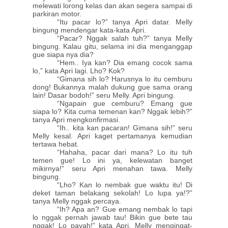
melewati lorong kelas dan akan segera sampai di
parkiran motor.
“Itu pacar lo?” tanya Apri datar. Melly
bingung mendengar kata-kata Apri.
“Pacar? Nggak salah tuh?” tanya Melly
bingung. Kalau gitu, selama ini dia menganggap
gue siapa nya dia?
“Hem.. Iya kan? Dia emang cocok sama
lo,” kata Apri lagi. Lho? Kok?
“Gimana sih lo? Harusnya lo itu cemburu
dong! Bukannya malah dukung gue sama orang
lain! Dasar bodoh!” seru Melly. Apri bingung.
“Ngapain gue cemburu? Emang gue
siapa lo? Kita cuma temenan kan? Nggak lebih?”
tanya Apri mengkonfirmasi.
“Ih.. kita kan pacaran! Gimana sih!” seru
Melly kesal. Apri kaget pertamanya kemudian
tertawa hebat.
“Hahaha, pacar dari mana? Lo itu tuh
temen gue! Lo ini ya, kelewatan banget
mikirnya!” seru Apri menahan tawa. Melly
bingung.
“Lho? Kan lo nembak gue waktu itu! Di
deket taman belakang sekolah! Lo lupa ya!?”
tanya Melly nggak percaya.
“Ih? Apa an? Gue emang nembak lo tapi
lo nggak pernah jawab tau! Bikin gue bete tau
nggak! Lo payah!” kata Apri. Melly mengingat-