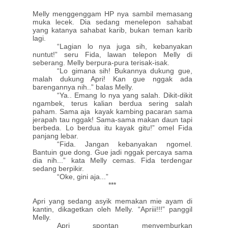
Melly menggenggam HP nya sambil memasang
muka lecek. Dia sedang menelepon sahabat
yang katanya sahabat karib, bukan teman karib
lagi.
“Lagian lo nya juga sih, kebanyakan
nuntut!” seru Fida, lawan telepon Melly di
seberang. Melly berpura-pura terisak-isak.
“Lo gimana sih! Bukannya dukung gue,
malah dukung Apri! Kan gue nggak ada
barengannya nih..” balas Melly.
“Ya.. Emang lo nya yang salah. Dikit-dikit
ngambek, terus kalian berdua sering salah
paham. Sama aja kayak kambing pacaran sama
jerapah tau nggak! Sama-sama makan daun tapi
berbeda. Lo berdua itu kayak gitu!” omel Fida
panjang lebar.
“Fida. Jangan kebanyakan ngomel.
Bantuin gue dong. Gue jadi nggak percaya sama
dia nih...” kata Melly cemas. Fida terdengar
sedang berpikir.
“Oke, gini aja...”
***
Apri yang sedang asyik memakan mie ayam di
kantin, dikagetkan oleh Melly. “Apriii!!!” panggil
Melly.
Apri spontan menyemburkan