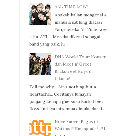
ALL TIME LOW!
Apakah kalian mengenal 4
manusia sableng diatas?
Yah, mereka All Time Low
a.k.a. ATL .. Mereka dikenal sebagai
band yang baik, lu...
DNA World Tour: Konser
dan Meet n' Greet
Backstreet Boys di
Jakarta!
Tell me why.... Ain’t nothing but a
heartache... Ceritanya lumayan
panjang kenapa gue suka Backstreet
Boys. Intinya ini semua dimulai dari i...
Novel-novel Bagus di
Wattpad? Emang ada? #1