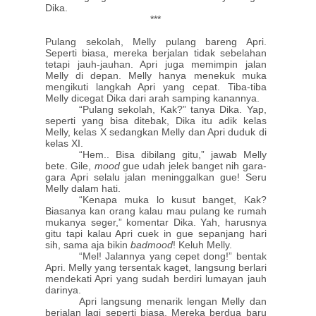
Dika.
***
Pulang sekolah, Melly pulang bareng Apri.
Seperti biasa, mereka berjalan tidak sebelahan
tetapi jauh-jauhan. Apri juga memimpin jalan
Melly di depan. Melly hanya menekuk muka
mengikuti langkah Apri yang cepat. Tiba-tiba
Melly dicegat Dika dari arah samping kanannya.
“Pulang sekolah, Kak?” tanya Dika. Yap,
seperti yang bisa ditebak, Dika itu adik kelas
Melly, kelas X sedangkan Melly dan Apri duduk di
kelas XI.
“Hem.. Bisa dibilang gitu,” jawab Melly
bete. Gile,
mood
gue udah jelek banget nih gara-
gara Apri selalu jalan meninggalkan gue! Seru
Melly dalam hati.
“Kenapa muka lo kusut banget, Kak?
Biasanya kan orang kalau mau pulang ke rumah
mukanya seger,” komentar Dika. Yah, harusnya
gitu tapi kalau Apri cuek in gue sepanjang hari
sih, sama aja bikin
badmood
! Keluh Melly.
“Mel! Jalannya yang cepet dong!” bentak
Apri. Melly yang tersentak kaget, langsung berlari
mendekati Apri yang sudah berdiri lumayan jauh
darinya.
Apri langsung menarik lengan Melly dan
berjalan lagi seperti biasa. Mereka berdua baru