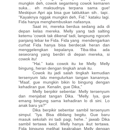
mungkin deh, cowok seganteng cowok kemaren
suka... eh maksudnya terpana sama gue!
Meskipun Apri aja bisa gue taklukkan sih.. tapi..
“Kayaknya nggak mungkin deh, Fid.” kataku lagi.
Fida hanya menghembuskan nafasnya.
Saat ini, mereka berdua sedang ada di
depan kelas mereka. Melly yang tadi salting
ketemu ‘cowok tak dikenal’ tadi, langsung ngoceh
panjang lebar ke Fida. Fida yang mendengarkan
curhat Fida hanya bisa berdecak heran dan
menggelengkan kepalanya. Tiba-tiba ada
seseorang yang berdiri di depan mereka, si
cowok itu!
“Hai.” kata cowok itu ke Melly. Melly
bingung, heran dengan tingkah anak itu.
Cowok itu jadi salah tingkah kemudian
tersenyum lalu mengulurkan tangan kanannya.
“Maaf, gue mungkin bikin lo bingung dengan
kehadiran gue. Kenalin, gue Dika,”
Melly berpikir sebentar. Melly tersenyum
dan menjabat tangan Dika. “Melly. Iya, gue
emang bingung sama kehadiran lo di sini. Lo
anak baru ya?”
Dika berpikir sebentar sambil tersenyum
simpul. “Iya. Bisa dibilang begitu. Gue baru
masuk sekolah ini tadi pagi, hehe..” jawab Dika
sambil tertawa kecil. Melly hanya ikut tertawa.
Fida bingung melihat keakraban Melly dengan