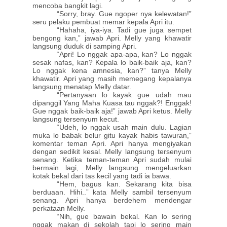
mencoba bangkit lagi.
“Sorry, bray. Gue ngoper nya kelewatan!”
seru pelaku pembuat memar kepala Apri itu.
“Hahaha, iya-iya. Tadi gue juga sempet
bengong kan,” jawab Apri. Melly yang khawatir
langsung duduk di samping Apri.
“Apri! Lo nggak apa-apa, kan? Lo nggak
sesak nafas, kan? Kepala lo baik-baik aja, kan?
Lo nggak kena amnesia, kan?” tanya Melly
khawatir. Apri yang masih memegang kepalanya
langsung menatap Melly datar.
“Pertanyaan lo kayak gue udah mau
dipanggil Yang Maha Kuasa tau nggak?! Enggak!
Gue nggak baik-baik aja!” jawab Apri ketus. Melly
langsung tersenyum kecut.
“Udeh, lo nggak usah main dulu. Lagian
muka lo babak belur gitu kayak habis tawuran,”
komentar teman Apri. Apri hanya mengiyakan
dengan sedikit kesal. Melly langsung tersenyum
senang. Ketika teman-teman Apri sudah mulai
bermain lagi, Melly langsung mengeluarkan
kotak bekal dari tas kecil yang tadi ia bawa.
“Hem, bagus kan. Sekarang kita bisa
berduaan. Hihi..” kata Melly sambil tersenyum
senang. Apri hanya berdehem mendengar
perkataan Melly.
“Nih, gue bawain bekal. Kan lo sering
nggak makan di sekolah tapi lo sering main