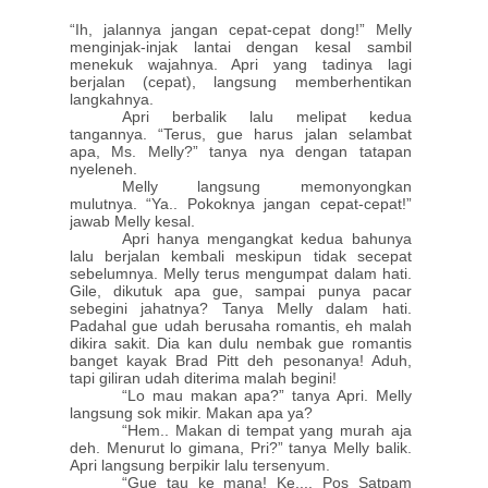
“Ih, jalannya jangan cepat-cepat dong!” Melly
menginjak-injak lantai dengan kesal sambil
menekuk wajahnya. Apri yang tadinya lagi
berjalan (cepat), langsung memberhentikan
langkahnya.
Apri berbalik lalu melipat kedua
tangannya. “Terus, gue harus jalan selambat
apa, Ms. Melly?” tanya nya dengan tatapan
nyeleneh.
Melly langsung memonyongkan
mulutnya. “Ya.. Pokoknya jangan cepat-cepat!”
jawab Melly kesal.
Apri hanya mengangkat kedua bahunya
lalu berjalan kembali meskipun tidak secepat
sebelumnya. Melly terus mengumpat dalam hati.
Gile, dikutuk apa gue, sampai punya pacar
sebegini jahatnya? Tanya Melly dalam hati.
Padahal gue udah berusaha romantis, eh malah
dikira sakit. Dia kan dulu nembak gue romantis
banget kayak Brad Pitt deh pesonanya! Aduh,
tapi giliran udah diterima malah begini!
“Lo mau makan apa?” tanya Apri. Melly
langsung sok mikir. Makan apa ya?
“Hem.. Makan di tempat yang murah aja
deh. Menurut lo gimana, Pri?” tanya Melly balik.
Apri langsung berpikir lalu tersenyum.
“Gue tau ke mana! Ke.... Pos Satpam