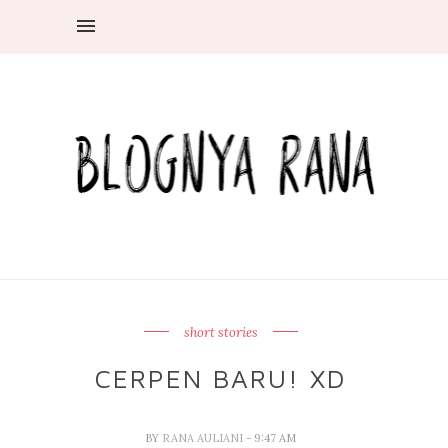
short stories
CERPEN BARU! XD
BY
RANA AULIANI
- 9:47 AM