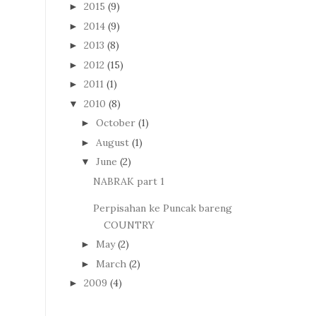
2015
(9)
►
2014
(9)
►
2013
(8)
►
2012
(15)
►
2011
(1)
►
2010
(8)
▼
October
(1)
►
August
(1)
►
June
(2)
▼
NABRAK part 1
Perpisahan ke Puncak bareng
COUNTRY
May
(2)
►
March
(2)
►
2009
(4)
►