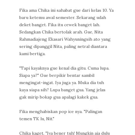
Fika ama Chika ini sahabat gue dari kelas 10. Ya
baru ketemu awal semester. Sekarang udah
deket banget. Fika itu cewek banget lah.
Sedangkan Chika bertolak arah. Gue, Nita
Rahmadiajeng Ekasari Wahyuningsih ato yang
sering dipanggil Nita, paling netral diantara
kami bertiga.
"Tapi kayaknya gue kenal dia gitu. Cuma lupa.
Siapa ya?" Gue berpikir bentar sambil
mengingat-ingat. Iya juga ya. Muka dia tuh
kaya siapa sih? Lupa banget gua. Yang jelas
gak mirip bokap gua apalagi kakek gua.
Fika menghabiskan pop ice nya. "Palingan
temen TK lu, Nit."
Chika kaget. "Iya bener tuh! Mungkin aja dulu