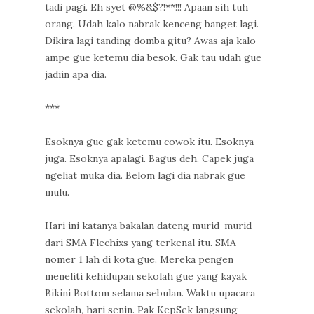
tadi pagi. Eh syet @%&$?!**!!! Apaan sih tuh
orang. Udah kalo nabrak kenceng banget lagi.
Dikira lagi tanding domba gitu? Awas aja kalo
ampe gue ketemu dia besok. Gak tau udah gue
jadiin apa dia.
***
Esoknya gue gak ketemu cowok itu. Esoknya
juga. Esoknya apalagi. Bagus deh. Capek juga
ngeliat muka dia. Belom lagi dia nabrak gue
mulu.
Hari ini katanya bakalan dateng murid-murid
dari SMA Flechixs yang terkenal itu. SMA
nomer 1 lah di kota gue. Mereka pengen
meneliti kehidupan sekolah gue yang kayak
Bikini Bottom selama sebulan. Waktu upacara
sekolah, hari senin. Pak KepSek langsung