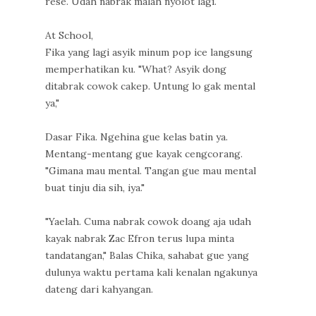
rese. Udah nabrak malah nyolot lagi.
At School,
Fika yang lagi asyik minum pop ice langsung
memperhatikan ku. "What? Asyik dong
ditabrak cowok cakep. Untung lo gak mental
ya,"
Dasar Fika. Ngehina gue kelas batin ya.
Mentang-mentang gue kayak cengcorang.
"Gimana mau mental. Tangan gue mau mental
buat tinju dia sih, iya."
"Yaelah. Cuma nabrak cowok doang aja udah
kayak nabrak Zac Efron terus lupa minta
tandatangan," Balas Chika, sahabat gue yang
dulunya waktu pertama kali kenalan ngakunya
dateng dari kahyangan.