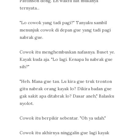
Pattinson dong. Eh waktu liat mukanya
ternyata...
"Lo cowok yang tadi pagi?" Tanyaku sambil
menunjuk cowok di depan gue yang tadi pagi
nabrak gue.
Cowok itu menghembuskan nafasnya. Buset ye.
Kayak kuda aja. "Lo lagi. Kenapa lu nabrak gue
sih?"
"Heh. Mana gue tau. Lu kira gue truk tronton
gitu nabrak orang kayak lo? Dikira badan gue
gak sakit apa ditabrak lo? Dasar aneh," Balasku
nyolot.
Cowok itu berpikir sebentar. "Oh ya udah."
Cowok itu akhirnya ninggalin gue lagi kayak