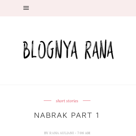
short stories
NABRAK PART 1
BY
RANA AULIANI
- 7:06 AM