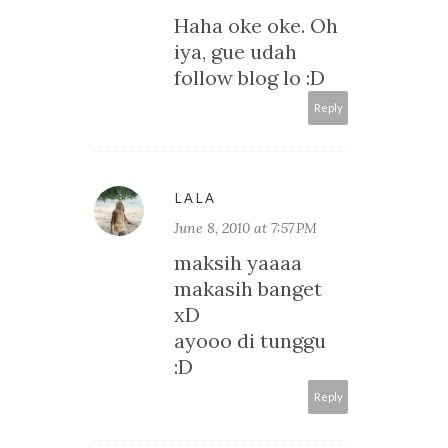
Haha oke oke. Oh
iya, gue udah
follow blog lo :D
Reply
LALA
June 8, 2010 at 7:57 PM
maksih yaaaa
makasih banget
xD
ayooo di tunggu
:D
Reply