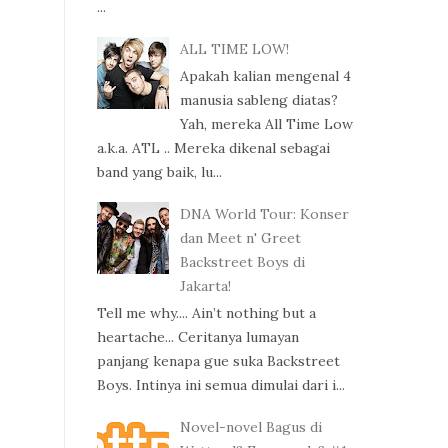
...
ALL TIME LOW!
Apakah kalian mengenal 4
manusia sableng diatas?
Yah, mereka All Time Low
a.k.a. ATL .. Mereka dikenal sebagai
band yang baik, lu...
DNA World Tour: Konser
dan Meet n' Greet
Backstreet Boys di
Jakarta!
Tell me why.... Ain’t nothing but a
heartache... Ceritanya lumayan
panjang kenapa gue suka Backstreet
Boys. Intinya ini semua dimulai dari i...
Novel-novel Bagus di