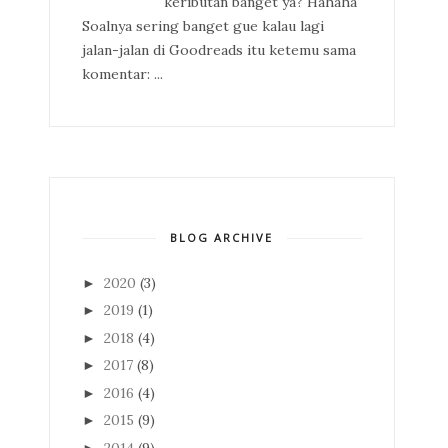
keributan banget ya? Hahaha
Soalnya sering banget gue kalau lagi
jalan-jalan di Goodreads itu ketemu sama
komentar: ...
BLOG ARCHIVE
2020
(3)
►
2019
(1)
►
2018
(4)
►
2017
(8)
►
2016
(4)
►
2015
(9)
►
2014
(9)
►