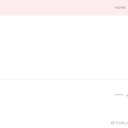
HOME
BY
RANA A