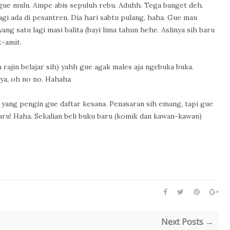
gue mulu. Ampe abis sepuluh rebu. Aduhh. Tega banget deh.
agi ada di pesantren. Dia hari sabtu pulang, haha. Gue mau
ng satu lagi masi balita (bayi lima tahun hehe. Aslinya sih baru
t-amit.
h rajin belajar sih) yahh gue agak males aja ngebuka buka.
nya, oh no no. Hahaha
K yang pengin gue daftar kesana. Penasaran sih emang, tapi gue
baru! Haha. Sekalian beli buku baru (komik dan kawan-kawan)
Next Posts →