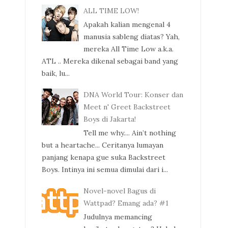
ALL TIME LOW!
Apakah kalian mengenal 4
manusia sableng diatas? Yah,
mereka All Time Low a.k.a.
ATL .. Mereka dikenal sebagai band yang
baik, lu...
DNA World Tour: Konser dan
Meet n' Greet Backstreet
Boys di Jakarta!
Tell me why.... Ain’t nothing
but a heartache... Ceritanya lumayan
panjang kenapa gue suka Backstreet
Boys. Intinya ini semua dimulai dari i...
Novel-novel Bagus di
Wattpad? Emang ada? #1
Judulnya memancing