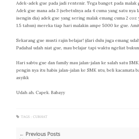
Adek-adek gue pada jadi rentenir. Tega banget pada malak 
Adek gue mana ada 3 (sebetulnya ada 4 cuma yang satu nya l
isengin dia) adek gue yang sering malak emang cuma 2 coz ya
1.5 tahun) mereka tiap hari malakin ampe 5000 ke gue. Ami
Sekarang gue musti rajin belajar! (dari dulu juga emang uda
Padahal udah niat gue, mau belajar tapi waktu ngeliat buku
Hari sabtu gue dan family mau jalan-jalan ke salah satu SM
pengin nya itu habis jalan-jalan ke SMK ntu, beli kacamata 
asyikk
Udah ah. Capek. Babayy
TAGS :
CURHAT
← Previous Posts