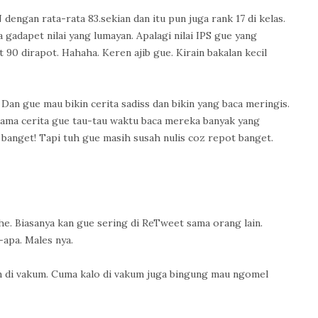
ngan rata-rata 83.sekian dan itu pun juga rank 17 di kelas.
 gadapet nilai yang lumayan. Apalagi nilai IPS gue yang
90 dirapot. Hahaha. Keren ajib gue. Kirain bakalan kecil
 Dan gue mau bikin cerita sadiss dan bikin yang baca meringis.
sama cerita gue tau-tau waktu baca mereka banyak yang
i banget! Tapi tuh gue masih susah nulis coz repot banget.
he. Biasanya kan gue sering di ReTweet sama orang lain.
-apa. Males nya.
n di vakum. Cuma kalo di vakum juga bingung mau ngomel