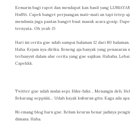
Kemarin bagi rapot dan mendapat kan hasil yang LUMAYAN de
Hufftt. Capek banget perjuangan mati-mati an tapi tetep aja
mendunia juga pantas banget buat masuk acara gosip. Dapet 
ternyata.. Oh yeah :D
Hari ini cerita gue udah sampai halaman 12 dari 80 halaman.
Haha. Kejam nya diriku. Seneng aja banyak yang penasaran 
terhanyut dalam alur cerita yang gue sajikan. Hahaha. Leba
Capekkk.
Twitter gue udah mulai sepi. Hiks-hiks .. Menangis deh. He
Sekarang seppiiiii.... Udah kayak kuburan gitu. Kaga ada apa
Ni emang blog baru gue. Belum keurus benar jadinya pengi
dimana. Haha.