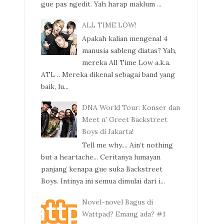
gue pas ngedit. Yah harap maklum ...
ALL TIME LOW!
Apakah kalian mengenal 4
manusia sableng diatas? Yah,
mereka All Time Low a.k.a.
ATL .. Mereka dikenal sebagai band yang
baik, lu...
DNA World Tour: Konser dan
Meet n' Greet Backstreet
Boys di Jakarta!
Tell me why.... Ain’t nothing
but a heartache... Ceritanya lumayan
panjang kenapa gue suka Backstreet
Boys. Intinya ini semua dimulai dari i...
Novel-novel Bagus di
Wattpad? Emang ada? #1