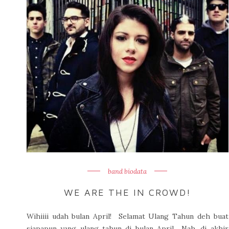
band biodata
WE ARE THE IN CROWD!
Wihiiii udah bulan April! Selamat Ulang Tahun deh buat
siapapun yang ulang tahun di bulan April Nah, di akhir