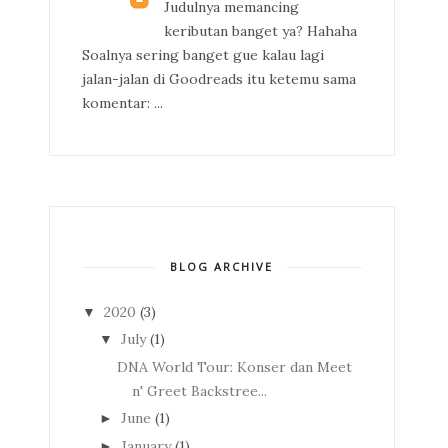
Judulnya memancing
keributan banget ya? Hahaha
Soalnya sering banget gue kalau lagi
jalan-jalan di Goodreads itu ketemu sama
komentar: ...
BLOG ARCHIVE
2020
(3)
▼
July
(1)
▼
DNA World Tour: Konser dan Meet
n' Greet Backstree...
June
(1)
►
January
(1)
►