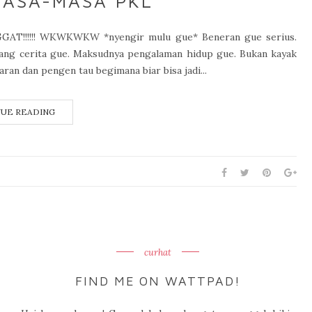
ASA-MASA PKL
!!!!!! WKWKWKW *nyengir mulu gue* Beneran gue serius.
ntang cerita gue. Maksudnya pengalaman hidup gue. Bukan kayak
ran dan pengen tau begimana biar bisa jadi...
UE READING
curhat
FIND ME ON WATTPAD!