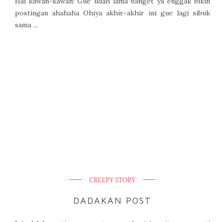
Hai kawan-kawan! Gue udah lama banget ya enggak bikin
postingan ahahaha Ohiya akhir-akhir ini gue lagi sibuk
sama ...
CREEPY STORY
DADAKAN POST