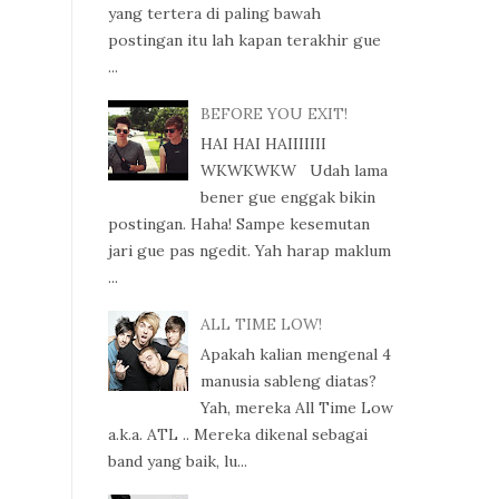
yang tertera di paling bawah
postingan itu lah kapan terakhir gue
...
BEFORE YOU EXIT!
HAI HAI HAIIIIIII
WKWKWKW Udah lama
bener gue enggak bikin
postingan. Haha! Sampe kesemutan
jari gue pas ngedit. Yah harap maklum
...
ALL TIME LOW!
Apakah kalian mengenal 4
manusia sableng diatas?
Yah, mereka All Time Low
a.k.a. ATL .. Mereka dikenal sebagai
band yang baik, lu...