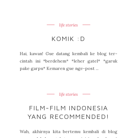
life stories
KOMIK :D
Hai, kawan! Gue datang kembali ke blog ter-
cintah ini *berdehem* *leher gatel* *garuk
pake garpu* Kemaren gue nge-post ...
life stories
FILM-FILM INDONESIA
YANG RECOMMENDED!
Wah, akhirnya kita bertemu kembali di blog