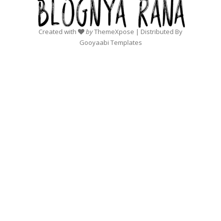
Created with
by
ThemeXpose
| Distributed By
Gooyaabi Templates